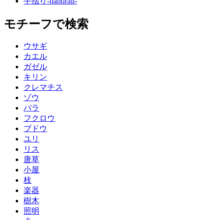
手摺り
-handrail-
モチーフで検索
ウサギ
カエル
ガゼル
キリン
クレマチス
ゾウ
バラ
フクロウ
ブドウ
ユリ
リス
唐草
小屋
枝
楽器
樹木
照明