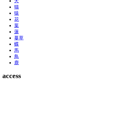
犬
猫
猿
花
葉
蓮
蔓草
蝶
馬
鳥
鹿
access