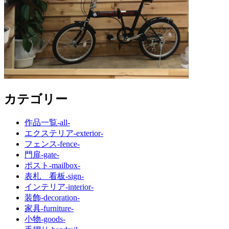
カテゴリー
作品一覧
-all-
エクステリア
-exterior-
フェンス
-fence-
門扉
-gate-
ポスト
-mailbox-
表札 看板
-sign-
インテリア
-interior-
装飾
-decoration-
家具
-furniture-
小物
-goods-