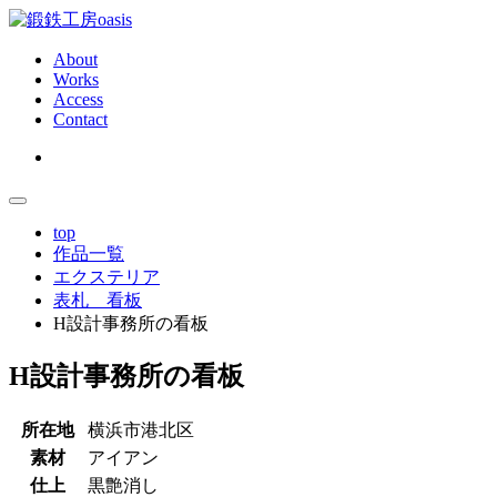
About
Works
Access
Contact
top
作品一覧
エクステリア
表札 看板
H設計事務所の看板
H
H設計事務所の看板
設
所在地
横浜市港北区
素材
アイアン
計
仕上
黒艶消し