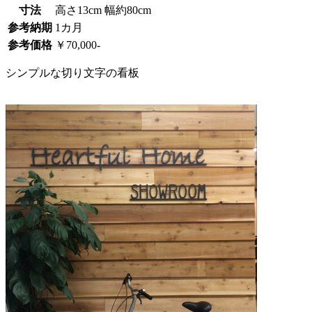
事
寸法
高さ13cm 幅約80cm
参考納期
1カ月
務
参考価格
￥70,000-
所
シンプルな切り文字の看板
の
看
板