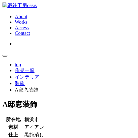
About
Works
Access
Contact
top
作品一覧
インテリア
装飾
A邸窓装飾
A
A邸窓装飾
邸
所在地
横浜市
素材
アイアン
窓
仕上
黒艶消し