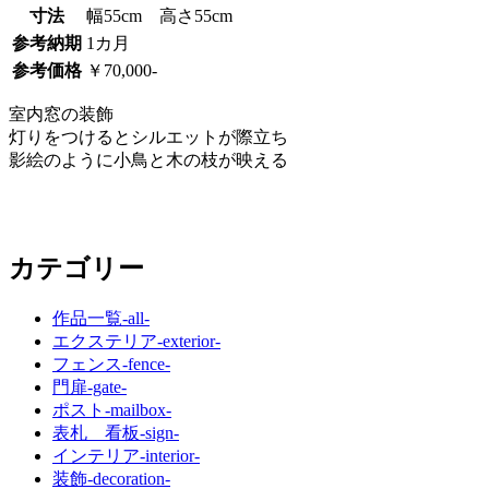
装
寸法
幅55cm 高さ55cm
参考納期
1カ月
飾
参考価格
￥70,000-
室内窓の装飾
灯りをつけるとシルエットが際立ち
影絵のように小鳥と木の枝が映える
カテゴリー
作品一覧
-all-
エクステリア
-exterior-
フェンス
-fence-
門扉
-gate-
ポスト
-mailbox-
表札 看板
-sign-
インテリア
-interior-
装飾
-decoration-