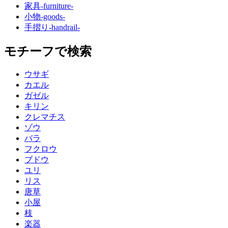
家具
-furniture-
小物
-goods-
手摺り
-handrail-
モチーフで検索
ウサギ
カエル
ガゼル
キリン
クレマチス
ゾウ
バラ
フクロウ
ブドウ
ユリ
リス
唐草
小屋
枝
楽器