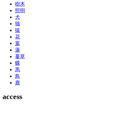
樹木
照明
犬
猫
猿
花
葉
蓮
蔓草
蝶
馬
鳥
鹿
access