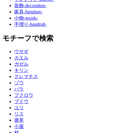
装飾
-decoration-
家具
-furniture-
小物
-goods-
手摺り
-handrail-
モチーフで検索
ウサギ
カエル
ガゼル
キリン
クレマチス
ゾウ
バラ
フクロウ
ブドウ
ユリ
リス
唐草
小屋
枝