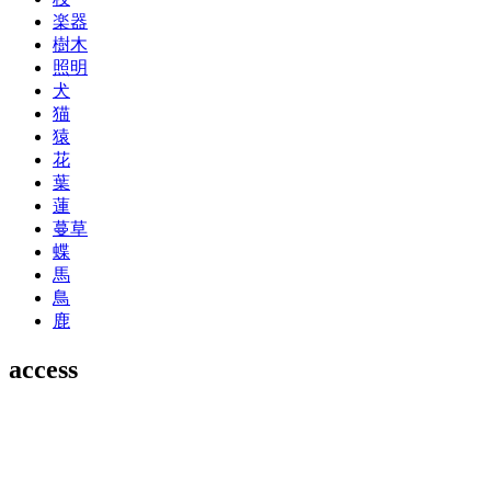
楽器
樹木
照明
犬
猫
猿
花
葉
蓮
蔓草
蝶
馬
鳥
鹿
access