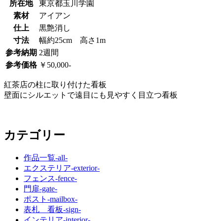
所在地
東京都玉川学園
素材
アイアン
仕上
黒艶消し
寸法
幅約25cm 高さ1m
参考納期
2週間
参考価格
￥50,000-
紅茶店の柱に取り付けた看板
壁面にシルエットで遠目にも見やすく目立つ看板
カテゴリー
作品一覧
-all-
エクステリア
-exterior-
フェンス
-fence-
門扉
-gate-
ポスト
-mailbox-
表札 看板
-sign-
インテリア
-interior-