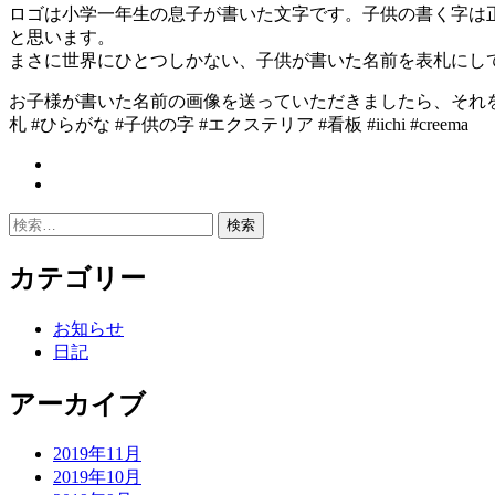
ロゴは小学一年生の息子が書いた文字です。子供の書く字は
と思います。
まさに世界にひとつしかない、子供が書いた名前を表札にし
お子様が書いた名前の画像を送っていただきましたら、それを元
札 #ひらがな #子供の字 #エクステリア #看板 #iichi #creema
投
稿
検
ナ
索:
ビ
カテゴリー
ゲ
お知らせ
ー
日記
シ
アーカイブ
ョ
ン
2019年11月
2019年10月