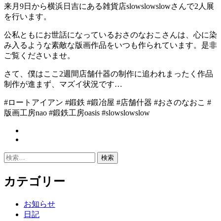
来月9日から横浜日吉にある雑貨店slowslowslowさんで2人展
を行います。
公私ともにお世話になっているおさのなおこさんは、心に染
み入るような素敵な版画作品をいつも作られています。是非
ご覧くださいませ。
さて、僕はここ2週間店舗什器の制作に追われまったく作品
制作が進まず、マズイ状況です…
#ロートアイアン #鍛鉄 #鍛冶屋 #店舗什器 #おさのなおこ #
版画工房nao #鍛鉄工房oasis #slowslowslow
投
稿
検
ナ
索:
ビ
カテゴリー
ゲ
お知らせ
ー
日記