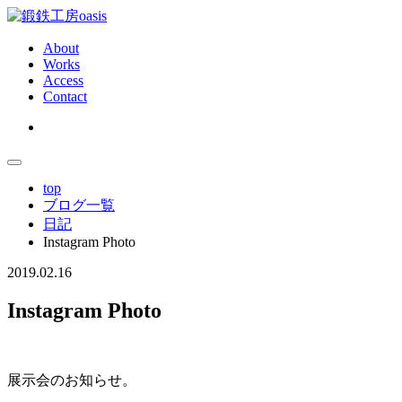
About
Works
Access
Contact
top
ブログ一覧
日記
Instagram Photo
Instagram
2019.02.16
Photo
Instagram Photo
展示会のお知らせ。